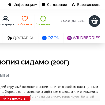
Информация
Соглашение
Безопасность
0 товар(ов) - 0.00 ₽
егистрация
Избранное
Сравнение
ДОСТАВКА
OZON
WILDBERRIES
ОПИЯ СИДАМО (200Г)
ЗЫВЫ
дкий округлый по консистенции напиток с особым насыщенным
ть. Хорошо сочетается со сгущённым молоком или сливками, а
ое бодрящее воздействие на организм, тонизирует. Богатый
ергамота, жасмина цитруса. В послевкусии присутствуют ноты