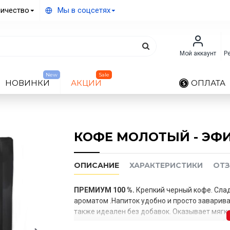
ичество
Мы в соцсетях
Мой аккаунт
Р
New
Sale
НОВИНКИ
АКЦИИ
ОПЛАТА
КОФЕ МОЛОТЫЙ - ЭФИ
ОПИСАНИЕ
ХАРАКТЕРИСТИКИ
ОТ
ПРЕМИУМ 100 %.
Крепкий черный кофе. Сла
ароматом .Напиток удобно и просто заварива
также идеален без добавок. Оказывает мягк
вкус с нотами гвоздики, перца, кардамона, б