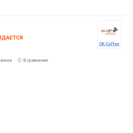
на проходят множество испытаний прежде чем попасть на Ваш
на дегазационным клапаном и застежкой ZIP LOCK. Мелкий
ДАЕТСЯ
OK-Coffee
ранное
В сравнение