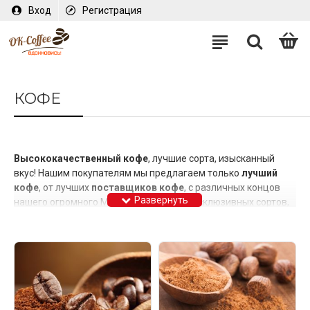
Вход
Регистрация
КОФЕ
Высококачественный кофе
, лучшие сорта, изысканный
вкус! Нашим покупателям мы предлагаем только
лучший
кофе
, от лучших
поставщиков кофе
, с различных концов
нашего огромного Мира,
кофе
самых эксклюзивных сортов,
чтобы Вы могли наслаждаться великолепным вкусом и
непревзойденным ароматом
свежеобжаренного кофе
. Мы
занимаемся
розничными и оптовыми продажами кофе
,
поэтому предлагаем оптимальные цены и гарантируем
высокое качество своей продукции, т.к. она минует
сторонние компании, не залеживаясь на их складах годами,
перед реализацией.