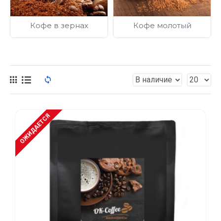
Нет ничего лучше, чем начинать свой день с
чашечки
ароматного кофе или чая
! Не стоит отказывать себе в
Кофе в зернах
Кофе молотый
удовольствии наслаждаться жизнью и получать от нее
максимум положительных эмоций. Для этого не
обязательно пересекать моря и океаны, достаточно
расположиться поудобнее в кресле, в уюте и тепле, и
неспеша, с большим наслаждением, испить кофейку,
вспоминая самые яркие моменты своей жизни.
На каждого человека
кофе
действует по-разному: одному
кофе
придает сил и энергии, других расслабляет и
ОЖИДАЕТСЯ
умиротворяет, третьим
вкус и аромат кофе
просто дает
море положительных эмоций. Выберите
сорт кофе
, который
вам наиболее по душе, и ваша жизнь раскрасится в новые
яркие краски!