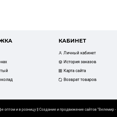
ЖКА
КАБИНЕТ
Личный кабинет
рнах
История заказов
отый
Карта сайта
околад
Возврат товаров
фе оптом и в розницу |
| Создание и продвижение сайтов "Велемир -