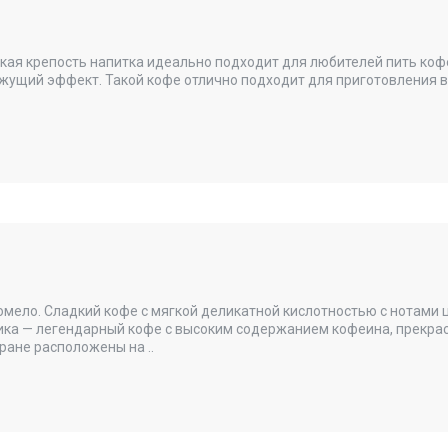
окая крепость напитка идеально подходит для любителей пить кофе
жущий эффект. Такой кофе отлично подходит для приготовления в 
помело. Сладкий кофе с мягкой деликатной кислотностью с нотами 
бика — легендарный кофе с высоким содержанием кофеина, прекрас
ране расположены на ..