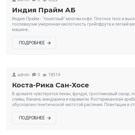
Индия Прайм АБ
Индия-Прайм - "понятный" многим кофе. Плотное тело и выс
послевкусии умеренная кислотность грейпфрута и легкий вя
машине...
ПОДРОБНЕЕ
admin
0
18514
Коста-Рика Сан-Хосе
В аромате чувствуется пекан, фундук, тростниковый сахар, 
сливы, банана, мандарина и карамели. Костариканская ара
обусловлен генетической чистотой растения. Плантации в ст
ПОДРОБНЕЕ