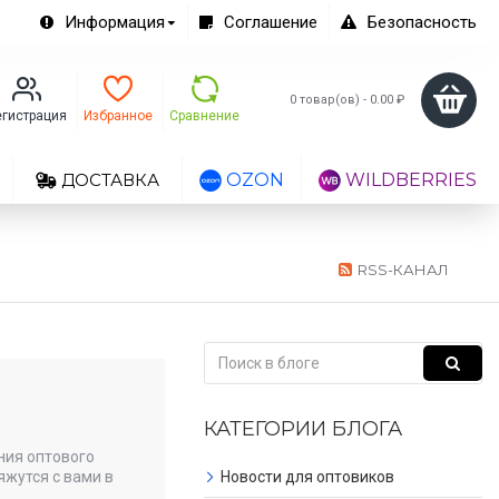
Информация
Соглашение
Безопасность
0 товар(ов) - 0.00 ₽
егистрация
Избранное
Сравнение
ДОСТАВКА
OZON
WILDBERRIES
RSS-КАНАЛ
КАТЕГОРИИ БЛОГА
ния оптового
яжутся с вами в
Новости для оптовиков