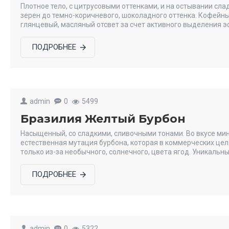
Плотное тело, с цитрусовыми оттенками, и на остывании сл
зерен до темно-коричневого, шоколадного оттенка. Кофейны
глянцевый, масляный отсвет за счет активного выделения э
ПОДРОБНЕЕ
admin
0
5499
Бразилия Желтый Бурбон
Насыщенный, со сладкими, сливочными тонами. Во вкусе мин
естественная мутация бурбона, которая в коммерческих целя
только из-за необычного, солнечного, цвета ягод. Уникальн
ПОДРОБНЕЕ
admin
0
5322