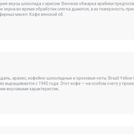
адкие вкусы шоколада с ирисом. Венская обжарка арабики предпол
е зерна во время обработки слегка дымятся, а их поверхность пр
фирных масел. Кофе венской об..
даль, арахис, кофейно-шоколадные и ореховые ноты. Brazil Yellow
х выращивается с 1945 года. Этот кофе — на особом счету у произ
ыми вкусовыми характеристик..