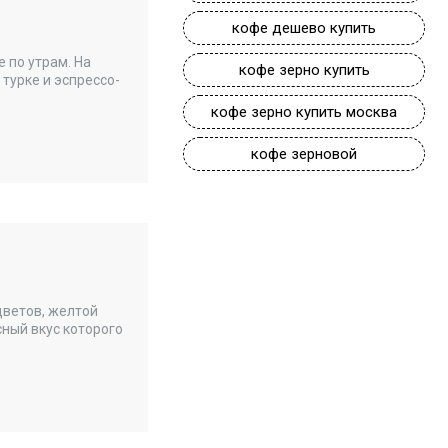
кофе дешево купить
 по утрам. На
кофе зерно купить
турке и эспрессо-
кофе зерно купить москва
кофе зерновой
цветов, желтой
ный вкус которого