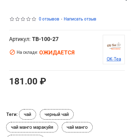
0 отзывов
-
Написать отзыв
Артикул:
TB-100-27
ОЖИДАЕТСЯ
На складе:
OK-Tea
181.00 ₽
Теги:
чай
черный чай
чай манго маракуйя
чай манго