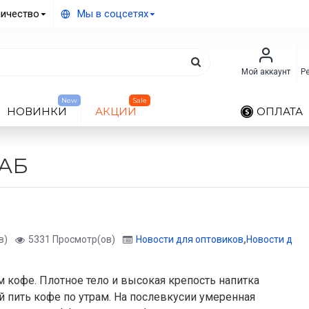
ичество
Мы в соцсетях
Мой аккаунт
Р
New
Sale
НОВИНКИ
АКЦИИ
ОПЛАТА
АБ
в)
5331 Просмотр(ов)
Новости для оптовиков
,
Новости для 
 кофе. Плотное тело и высокая крепость напитка
 пить кофе по утрам. На послевкусии умеренная