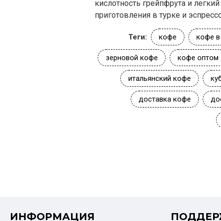
кислотность грейпфрута и легкий
приготовления в турке и эспресс
Теги:
кофе
кофе в
зерновой кофе
кофе оптом
итальянский кофе
ку
доставка кофе
до
ИНФОРМАЦИЯ
ПОДДЕР