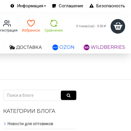
Информация
Соглашение
Безопасность
0 товар(ов) - 0.00 ₽
егистрация
Избранное
Сравнение
ДОСТАВКА
OZON
WILDBERRIES
розницы
,
Новости сайта
,
Новинки каталога
КАТЕГОРИИ БЛОГА
Новости для оптовиков