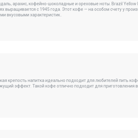
даль, арахис, кофейно-шоколадные и ореховые ноты. Brazil Yellow
х выращивается с 1945 года. Этот кофе — на особом счету у произ
ыми вкусовыми характеристик..
окая крепость напитка идеально подходит для любителей пить кофе
жущий эффект. Такой кофе отлично подходит для приготовления в 