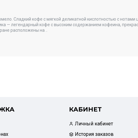
помело. Сладкий кофе с мягкой деликатной кислотностью с нотами 
бика — легендарный кофе с высоким содержанием кофеина, прекрас
ране расположены на ..
ЖКА
КАБИНЕТ
Личный кабинет
рнах
История заказов