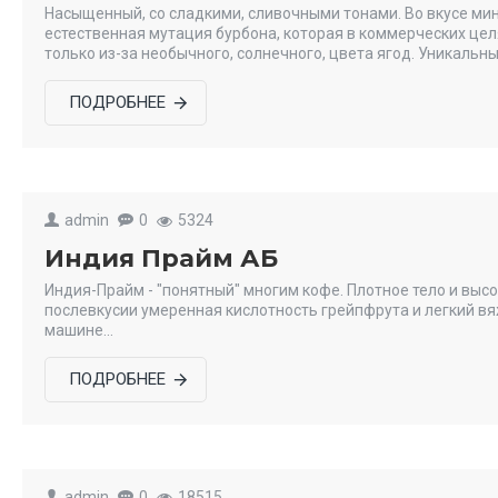
Насыщенный, со сладкими, сливочными тонами. Во вкусе мин
естественная мутация бурбона, которая в коммерческих целя
только из-за необычного, солнечного, цвета ягод. Уникальн
ПОДРОБНЕЕ
admin
0
5324
Индия Прайм АБ
Индия-Прайм - "понятный" многим кофе. Плотное тело и выс
послевкусии умеренная кислотность грейпфрута и легкий вя
машине...
ПОДРОБНЕЕ
admin
0
18515