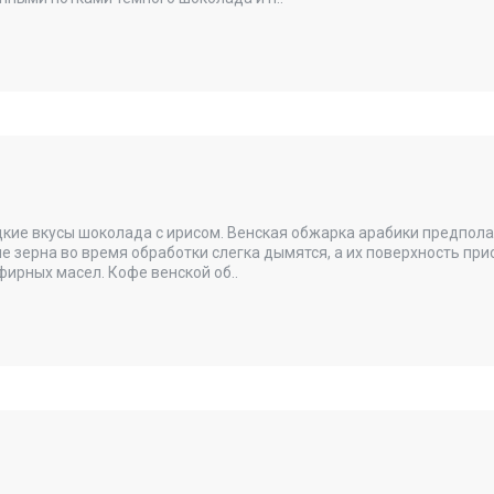
адкие вкусы шоколада с ирисом. Венская обжарка арабики предпол
е зерна во время обработки слегка дымятся, а их поверхность пр
фирных масел. Кофе венской об..