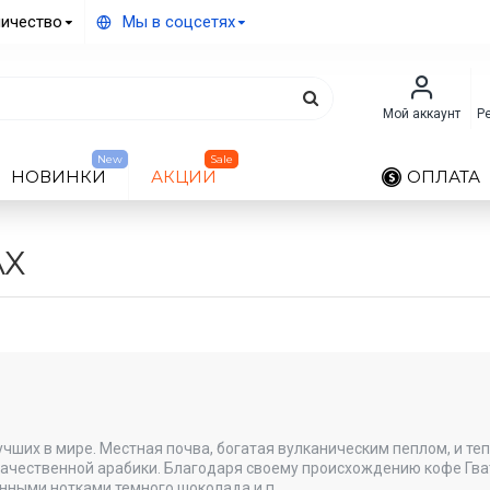
ичество
Мы в соцсетях
Мой аккаунт
Р
New
Sale
НОВИНКИ
АКЦИИ
ОПЛАТА
АХ
чших в мире. Местная почва, богатая вулканическим пеплом, и те
качественной арабики. Благодаря своему происхождению кофе Гва
нными нотками темного шоколада и п..