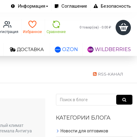
Информация
Соглашение
Безопасность
0 товар(ов) - 0.00 ₽
егистрация
Избранное
Сравнение
ДОСТАВКА
OZON
WILDBERRIES
RSS-КАНАЛ
КАТЕГОРИИ БЛОГА
плый климат
темала Антигуа
Новости для оптовиков