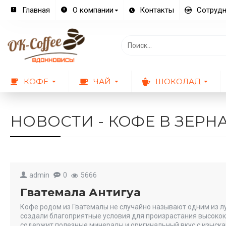
Главная
О компании
Контакты
Сотрудн
КОФЕ
ЧАЙ
ШОКОЛАД
НОВОСТИ - КОФЕ В ЗЕРН
admin
0
5666
Гватемала Антигуа
Кофе родом из Гватемалы не случайно называют одним из лу
создали благоприятные условия для произрастания высоко
содержит полезные минералы и оригинальный вкус с изыска