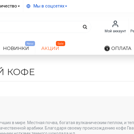
ичество
Мы в соцсетях
Мой аккаунт
Р
New
Sale
НОВИНКИ
АКЦИИ
ОПЛАТА
Й КОФЕ
чших в мире. Местная почва, богатая вулканическим пеплом, и те
качественной арабики. Благодаря своему происхождению кофе Гва
нными нотками темного шоколада и п..