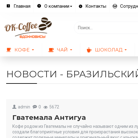
Главная
О компании
Контакты
Сотрудн
КОФЕ
ЧАЙ
ШОКОЛАД
НОВОСТИ - БРАЗИЛЬСКИ
admin
0
5672
Гватемала Антигуа
Кофе родом из Гватемалы не случайно называют одним из лу
создали благоприятные условия для произрастания высоко
содержит полезные минералы и оригинальный вкус с изыска