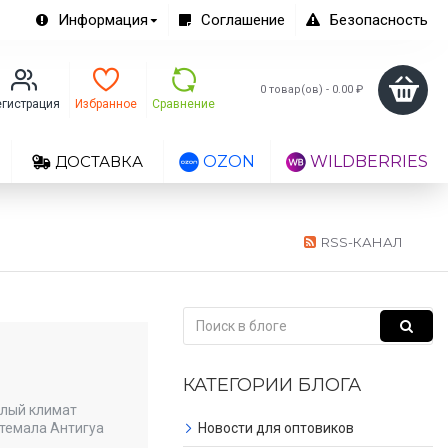
Информация
Соглашение
Безопасность
0 товар(ов) - 0.00 ₽
егистрация
Избранное
Сравнение
ДОСТАВКА
OZON
WILDBERRIES
RSS-КАНАЛ
КАТЕГОРИИ БЛОГА
плый климат
темала Антигуа
Новости для оптовиков