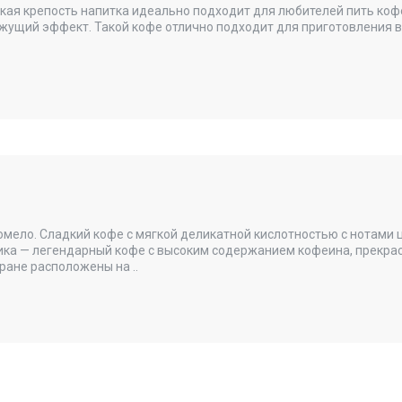
окая крепость напитка идеально подходит для любителей пить кофе
жущий эффект. Такой кофе отлично подходит для приготовления в 
помело. Сладкий кофе с мягкой деликатной кислотностью с нотами 
бика — легендарный кофе с высоким содержанием кофеина, прекрас
ране расположены на ..